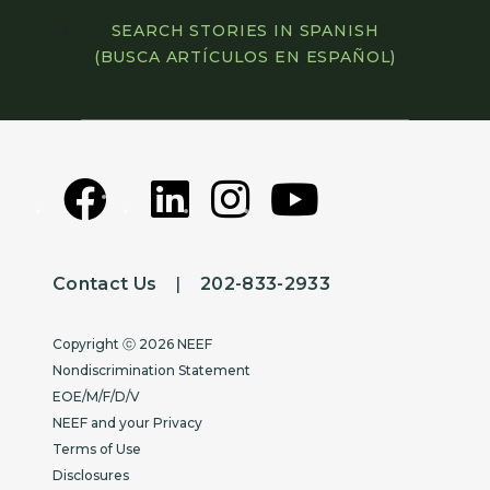
SEARCH STORIES IN SPANISH
(BUSCA ARTÍCULOS EN ESPAÑOL)
Contact Us
|
202-833-2933
Copyright
Copyright ⓒ 2026 NEEF
Nondiscrimination Statement
EOE/M/F/D/V
NEEF and your Privacy
Terms of Use
Disclosures