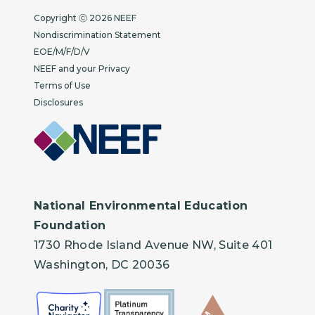
Copyright
Copyright ⓒ 2026 NEEF
Nondiscrimination Statement
EOE/M/F/D/V
NEEF and your Privacy
Terms of Use
Disclosures
National Environmental Education
Foundation
1730 Rhode Island Avenue NW, Suite 401
Washington, DC 20036