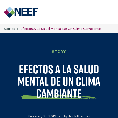
Skip to main content
Stories
Efectos A La Salud Mental De Un Clima Cambiante
STORY
Efectos a la salud
mental de un clima
cambiante
February 21, 2017
/
by
Nick Bradford