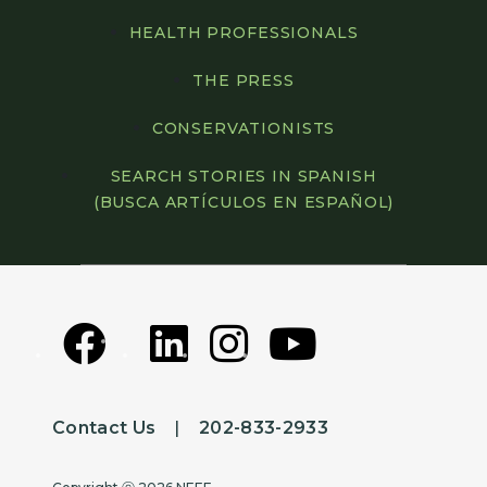
HEALTH PROFESSIONALS
THE PRESS
CONSERVATIONISTS
SEARCH STORIES IN SPANISH
(BUSCA ARTÍCULOS EN ESPAÑOL)
Contact Us
|
202-833-2933
Copyright