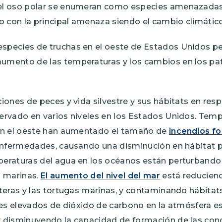
y el oso polar se enumeran como especies amenazadas
o con la principal amenaza siendo el cambio climático
especies de truchas en el oeste de Estados Unidos p
 aumento de las temperaturas y los cambios en los pa
ones de peces y vida silvestre y sus hábitats en res
rvado en varios niveles en los Estados Unidos. Temp
en el oeste han aumentado el tamaño de
incendios fo
enfermedades, causando una disminución en hábitat p
eraturas del agua en los océanos están perturband
 marinas.
El aumento del nivel del mar
está reduciend
teras y las tortugas marinas, y contaminando hábitat
les elevados de dióxido de carbono en la atmósfera e
y disminuyendo la capacidad de formación de las con