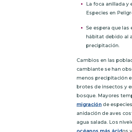
La foca anillada 
Especies en Peligr
Se espera que las 
hábitat debido al
precipitación.
Cambios en las poblaci
cambiante se han obse
menos precipitación 
brotes de insectos y 
bosque. Mayores temp
migración
de especies
anidación de aves cos
agua salada. Los nive
océanos más ácid
os 