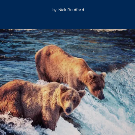
Climate Mental Health
by
Nick Bradford
Sunwise
EMPLOYEE ENGAGEMENT
Research and Best Practices
Projects and Services