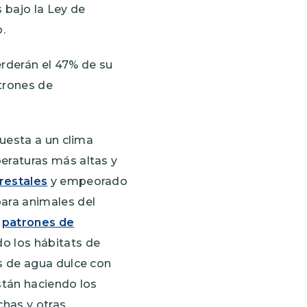
 bajo la Ley de
.
erderán el 47% de su
trones de
puesta a un clima
eraturas más altas y
restales
y empeorado
ara animales del
o
patrones de
o los hábitats de
s de agua dulce con
stán haciendo los
chas y otras