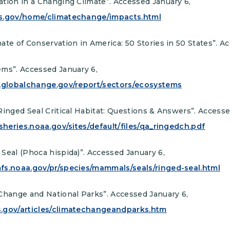
tion in a Changing Climate”. Accessed January 6,
s.gov/home/climatechange/impacts.html
ate of Conservation in America: 50 Stories in 50 States”. A
ems”. Accessed January 6,
4.globalchange.gov/report/sectors/ecosystems
Ringed Seal Critical Habitat: Questions & Answers”. Accesse
isheries.noaa.gov/sites/default/files/qa_ringedch.pdf
Seal (Phoca hispida)”. Accessed January 6,
fs.noaa.gov/pr/species/mammals/seals/ringed-seal.html
Change and National Parks”. Accessed January 6,
.gov/articles/climatechangeandparks.htm