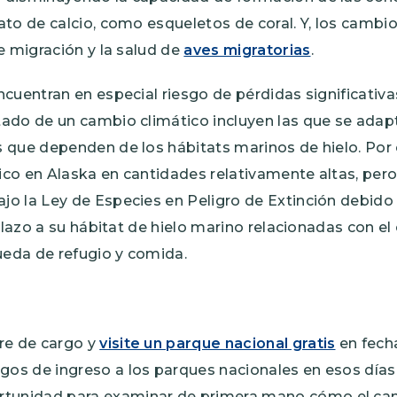
to de calcio, como esqueletos de coral. Y, los cambi
e migración y la salud de
aves migratorias
.
cuentran en especial riesgo de pérdidas significativa
ado de un cambio climático incluyen las que se adap
 que dependen de los hábitats marinos de hielo. Por 
tico en Alaska en cantidades relativamente altas, per
o la Ley de Especies en Peligro de Extinción debido
plazo a su hábitat de hielo marino relacionadas con el 
eda de refugio y comida.
re de cargo y
visite un parque nacional gratis
en fecha
rgos de ingreso a los parques nacionales en esos días
rtunidad para examinar de primera mano cómo el cam