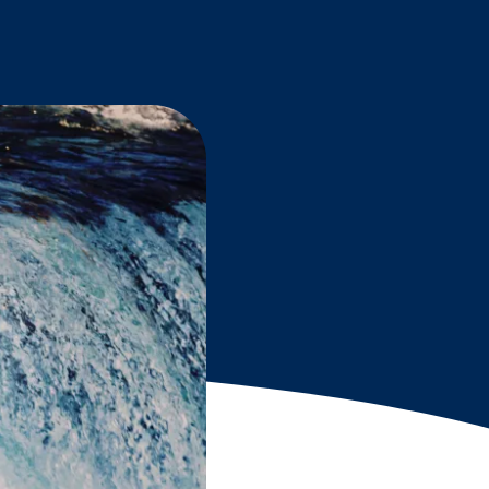
Grantees
PUBLIC CAMPAIGNS
Environmental Education Week
NEEF x Cumbre Kids
NHL, NBA, and iHeartEarth PSA Campaigns