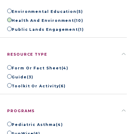
Environmental Education
(5)
Health And Environment
(10)
Public Lands Engagement
(1)
RESOURCE TYPE
Form Or Fact Sheet
(4)
Guide
(3)
Toolkit Or Activity
(6)
PROGRAMS
Pediatric Asthma
(4)
SunWise
(6)