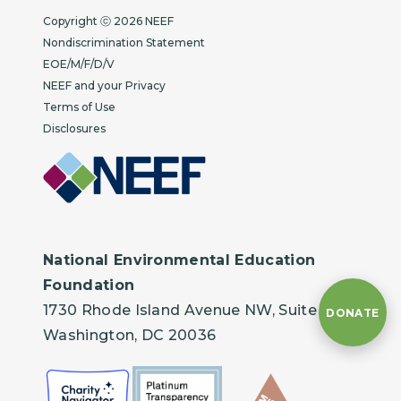
Copyright
Copyright ⓒ 2026 NEEF
Nondiscrimination Statement
EOE/M/F/D/V
NEEF and your Privacy
Terms of Use
Disclosures
National Environmental Education
Foundation
1730 Rhode Island Avenue NW, Suite 401
DONATE
Washington, DC 20036