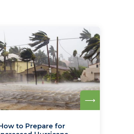
Read
more
How to Prepare for