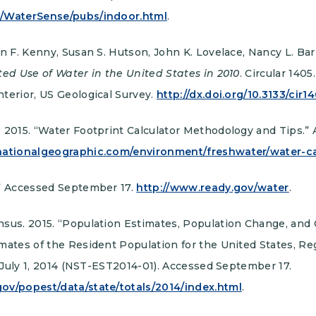
v/WaterSense/pubs/indoor.html
.
an F. Kenny, Susan S. Hutson, John K. Lovelace, Nancy L. Barb
ed Use of Water in the United States in 2010
. Circular 1405
terior, US Geological Survey.
http://dx.doi.org/10.3133/cir1
. 2015. “Water Footprint Calculator Methodology and Tips.”
.nationalgeographic.com/environment/freshwater/water-c
.” Accessed September 17.
http://www.ready.gov/water
.
nsus. 2015. “Population Estimates, Population Change, an
mates of the Resident Population for the United States, Re
to July 1, 2014 (NST-EST2014-01). Accessed September 17.
ov/popest/data/state/totals/2014/index.html
.