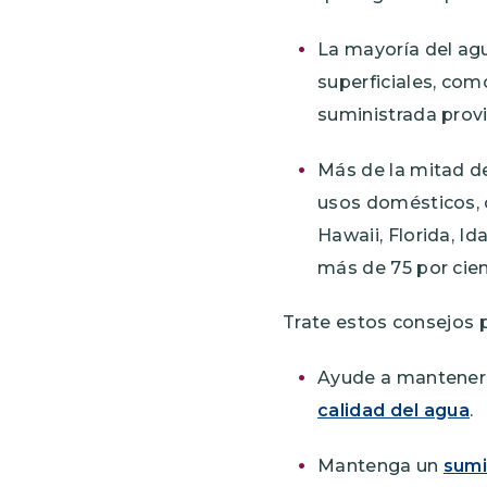
La mayorí­a del ag
superficiales, com
suministrada prov
Más de la mitad d
usos domésticos, 
Hawaii, Florida, I
más de 75 por cien
Trate estos consejos p
Ayude a mantener 
calidad del agua
.
Mantenga un
sumi