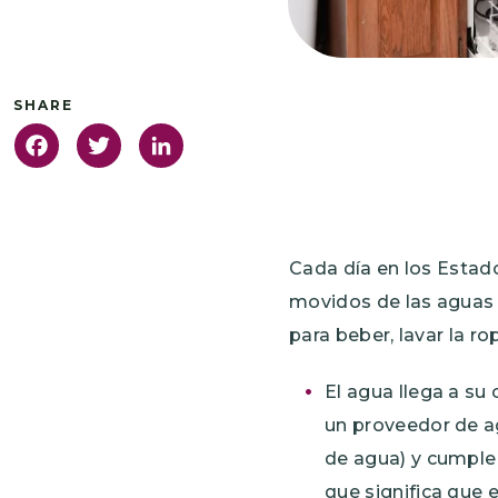
Facebook
Twitter
LinkedIn
Cada dí­a en los Esta
movidos de las aguas s
para beber, lavar la r
El agua llega a su
un proveedor de ag
de agua) y cumple 
que significa que 