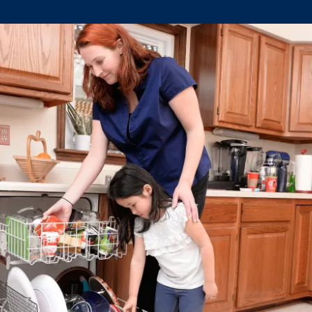
Climate Mental Health
Sunwise
EMPLOYEE ENGAGEMENT
Research and Best Practices
Projects and Services