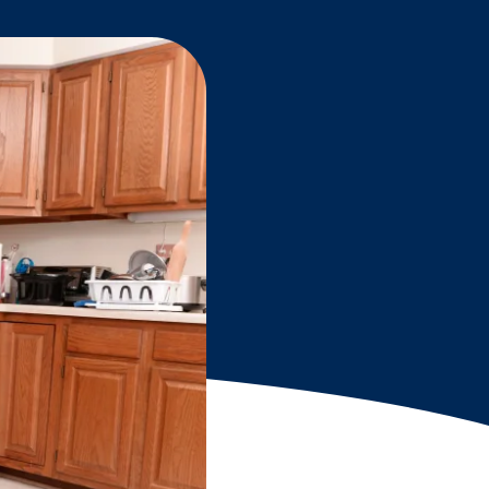
Grantees
PUBLIC CAMPAIGNS
Environmental Education Week
NEEF x Cumbre Kids
NHL, NBA, and iHeartEarth PSA Campaigns