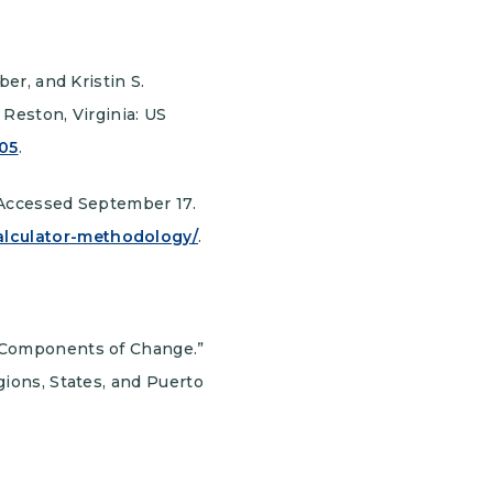
er, and Kristin S.
. Reston, Virginia: US
405
.
 Accessed September 17.
alculator-methodology/
.
d Components of Change.”
gions, States, and Puerto