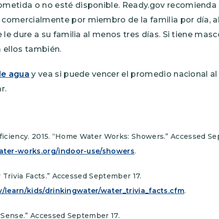
metida o no esté disponible. Ready.gov recomienda
comercialmente por miembro de la familia por dí­a,
 le dure a su familia al menos tres dí­as. Si tiene ma
 ellos también.
de agua
y vea si puede vencer el promedio nacional a
r.
Efficiency. 2015. “Home Water Works: Showers.” Accessed Se
ter-works.org/indoor-use/showers
.
 Trivia Facts.” Accessed September 17.
v/learn/kids/drinkingwater/water_trivia_facts.cfm
.
rSense.” Accessed September 17.